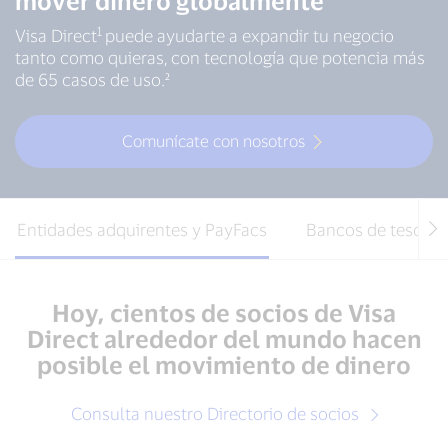
mover dinero globalmente
1
Visa Direct
puede ayudarte a expandir tu negocio
tanto como quieras, con tecnología que potencia más
de 65 casos de uso.²
Comunícate con nosotros
Entidades adquirentes y PayFacs
Bancos de tesorer
Hoy, cientos de socios de Visa
Direct alrededor del mundo hacen
posible el movimiento de dinero
Consulta nuestro Directorio de socios