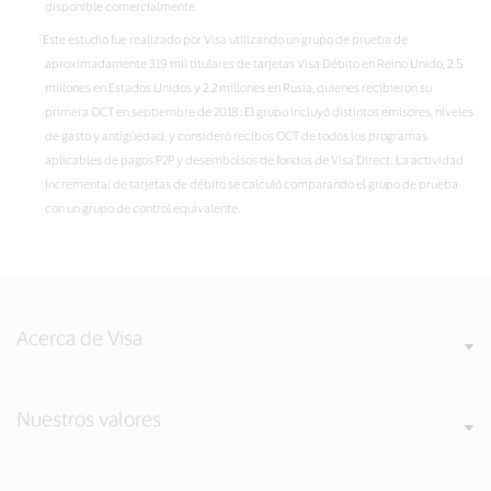
disponible comercialmente.
Este estudio fue realizado por Visa utilizando un grupo de prueba de
aproximadamente 319 mil titulares de tarjetas Visa Débito en Reino Unido, 2.5
millones en Estados Unidos y 2.2 millones en Rusia, quienes recibieron su
primera OCT en septiembre de 2018. El grupo incluyó distintos emisores, niveles
de gasto y antigüedad, y consideró recibos OCT de todos los programas
aplicables de pagos P2P y desembolsos de fondos de Visa Direct. La actividad
incremental de tarjetas de débito se calculó comparando el grupo de prueba
con un grupo de control equivalente.
Acerca de Visa
Nuestros valores