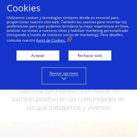
Saltar al contenido
Cookies
Utilizamos cookies y tecnologías similares donde es esencial para
proporcionar nuestro sitio web. También las usamos para recordar tus
preferencias para que podamos brindarte la mejor experiencia en línea,
Damos el ejemplo
Personas + Posibilidades
Bri
analizar tus visitas a nuestros sitios y habilitar marketing personalizado
(incluyendo a través de nuestros socios de marketing). Para detalles,
consulta nuestro
Aviso de Cookies.
Juntos logramos un
Aceptar
Rechazar todo
mundo mejor
Utilizamos el poder de nuestra marca, la
Revisar opciones
influencia de la industria y la voz
colectiva para ayudar a provocar un
cambio positivo en las comunidades en
las que trabajamos y vivimos.