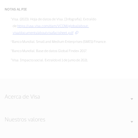
NOTAS AL PIE
Visa. (2023). Hoja de datos de Visa. [Infografía]. Extraído
de
https://usa.visa.com/dam/VCOM/global/about-
visa/documents/aboutvisafactsheet.pdf
Banco Mundial. Small and Medium Enterprises (SMES) Finance.
Banco Mundial. Base de datos Global Findex 2017.
Visa. Impacto social. Extraído el 1 de junio de 2021.
Acerca de Visa
Nuestros valores