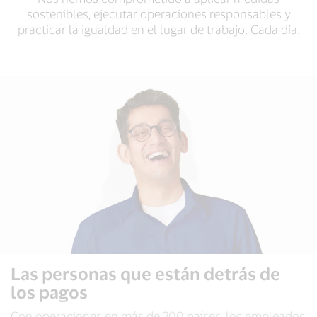
sostenibles, ejecutar operaciones responsables y
practicar la igualdad en el lugar de trabajo. Cada día.
Las personas que están detrás de
Las personas que están detrás de
Las personas que están detrás de
los pagos
los pagos
los pagos
Los consumidores no se dan cuenta de que Visa es
Con operaciones en más de 200 países, los empleados
Para muchos empleados, la parte más gratificante de