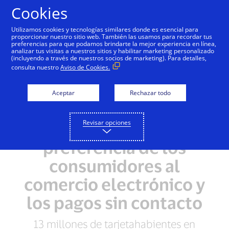
Saltar al contenido
Cookies
Utilizamos cookies y tecnologías similares donde es esencial para
proporcionar nuestro sitio web. También las usamos para recordar tus
preferencias para que podamos brindarte la mejor experiencia en línea,
analizar tus visitas a nuestros sitios y habilitar marketing personalizado
NOTAS DE PRENSA
(incluyendo a través de nuestros socios de marketing). Para detalles,
consulta nuestro
Aviso de Cookies.
Datos de Visa muestran
aceleración digital en
Aceptar
Rechazar todo
América Latina y el
Revisar opciones
Caribe por la nueva
preferencia de los
consumidores al
comercio electrónico y
los pagos sin contacto
13 millones de tarjetahabientes en