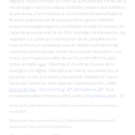
digitales. Nuestra misión es conectar al mundo por medio de la
red de pagos más innovadora, confiable y segura, que habilita a
las personas, a las empresas y a las economías para prosperar.
Nuestra avanzada red de procesamiento global, VisaNet,
proporciona pagos seguros y confiables en todo el mundo y es
capaz de procesar más de 65.000 mensajes de transacción por
segundo. La continua concentración de la compañía en la
innovación es un catalizador para el rápido crecimiento del
comercio conectado por medio de cualquier dispositivo, y el
motor que impulsa la visión de un futuro sin efectivo para
todos, en todo lugar. Mientras el mundo se mueve de lo
analógico a lo digital, Visa aplica su marca, sus productos, su
personal, su red y su escala a la tarea de moldear el nuevo
futuro del comercio. Para obtener más información, visite
Acerca de Visa,
visa.com/blog
⁶,
@VisaNews
⁶. Para
novedades sobre América Latina, visite
@VisaNewsLatam.
1Datos de VisaNet de enero-marzo 2020 comparados con datos de enero-
marzo 2019.
2Estudio de Visa a consumidores, 15 a 22 de abril de 2020, encuesta a 400
personas en 7 mercados de Latinoamérica.