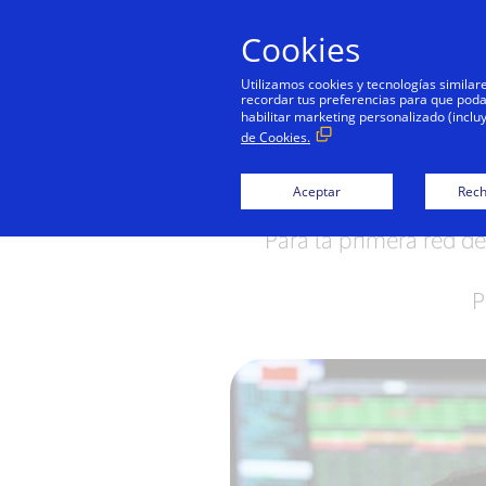
Cookies
Persona
Utilizamos cookies y tecnologías simila
recordar tus preferencias para que podamo
habilitar marketing personalizado (inclu
de Cookies.
30 años
Aceptar
Rech
Para la primera red de
P