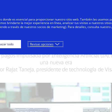
Saltar al contenido
s
Negocios
Innovadores
Tod
res donde es esencial para proporcionar nuestro sitio web. También las usamos p
s brindarte la mejor experiencia en línea, analizar tus visitas a nuestros sitios
yendo a través de nuestros socios de marketing). Para detalles, consulta nuestro
 de IA y seguimos 
azar todo
Revisar opciones
 pagos impulsada por Inteligencia Artificial (IA),
una nueva era
or Rajat Taneja, presidente de technología de Vis