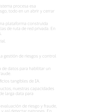
sistema procesa esa
sgo, todo en un abrir y cerrar
una plataforma construida
as de ruta de red privada. En
s.
ial.
a gestión de riesgos y control
a de datos para habilitar un
raude.
cios tangibles de IA.
ductos, nuestras capacidades
de larga data para
valuación de riesgo y fraude,
y así detectar patrones. En