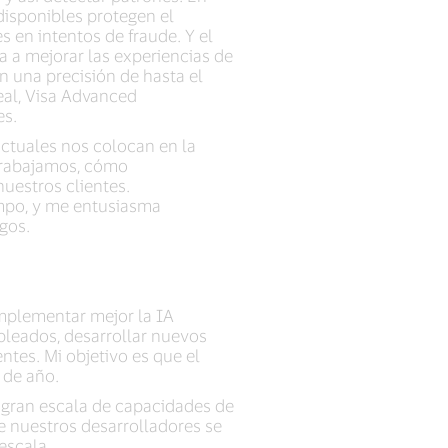
disponibles protegen el
 en intentos de fraude. Y el
a a mejorar las experiencias de
on una precisión de hasta el
eal, Visa Advanced
es.
actuales nos colocan en la
 trabajamos, cómo
uestros clientes.
empo, y me entusiasma
gos.
implementar mejor la IA
mpleados, desarrollar nuevos
ntes. Mi objetivo es que el
 de año.
a gran escala de capacidades de
ue nuestros desarrolladores se
escala.