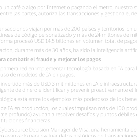
un café o algo por Internet o pagando el metro, nuestro 
ntre las partes, autoriza las transacciones y gestiona el rie
nsacciones viajan por más de 200 países y territorios, en 
íneas de código personalizado y más de 24 millones de mill
aforma procesó USD 14,5 billones en volumen total de pago
ción, durante más de 30 años, ha sido la inteligencia artific
ra combatir el fraude y mejorar los pagos
a primera red en implementar tecnología basada en IA para l
l uso de modelos de IA en pagos.
 invertido más de USD 3 mil millones en IA e infraestructur
ente de dinero e identificar y prevenir proactivamente el f
ológica está entre los ejemplos más poderosos de los benefi
 de IA en producción, los cuales impulsan más de 100 pro
zaje profundo) ayudan a resolver desafíos y puntos débiles 
ituciones financieras.
ybersource Decision Manager de Visa, una herramienta de e
co avanzado para evaluar datos históricos de transacciones 