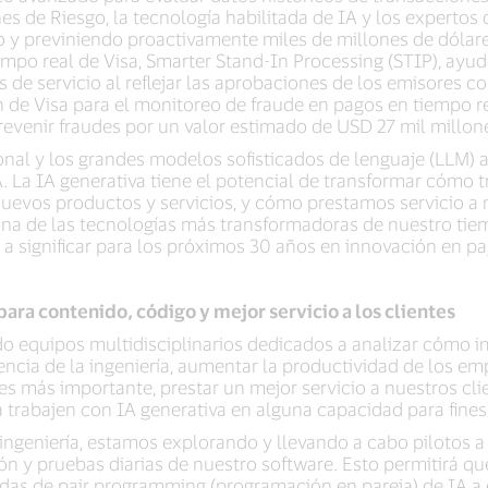
s de Riesgo, la tecnología habilitada de IA y los expertos 
 y previniendo proactivamente miles de millones de dólares
mpo real de Visa, Smarter Stand-In Processing (STIP), ayud
 de servicio al reflejar las aprobaciones de los emisores c
ón de Visa para el monitoreo de fraude en pagos en tiempo r
revenir fraudes por un valor estimado de USD 27 mil millon
nal y los grandes modelos sofisticados de lenguaje (LLM) 
. La IA generativa tiene el potencial de transformar cómo
evos productos y servicios, y cómo prestamos servicio a n
na de las tecnologías más transformadoras de nuestro ti
a significar para los próximos 30 años en innovación en pa
para contenido, código y mejor servicio a los clientes
do equipos multidisciplinarios dedicados a analizar cómo 
iencia de la ingeniería, aumentar la productividad de los e
 es más importante, prestar un mejor servicio a nuestros clie
trabajen con IA generativa en alguna capacidad para fines
a ingeniería, estamos explorando y llevando a cabo pilotos 
ión y pruebas diarias de nuestro software. Esto permitirá q
cadas de pair programming (programación en pareja) de IA a 