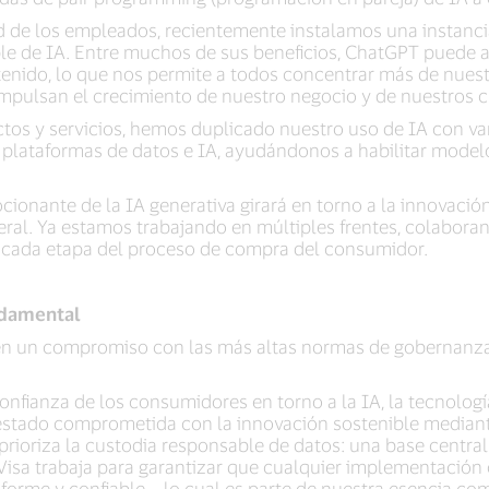
 de los empleados, recientemente instalamos una instancia
ble de IA. Entre muchos de sus beneficios, ChatGPT puede 
ntenido, lo que nos permite a todos concentrar más de nues
impulsan el crecimiento de nuestro negocio y de nuestros c
tos y servicios, hemos duplicado nuestro uso de IA con va
 plataformas de datos e IA, ayudándonos a habilitar model
ionante de la IA generativa girará en torno a la innovación
ral. Ya estamos trabajando en múltiples frentes, colaboran
 cada etapa del proceso de compra del consumidor.
ndamental
 en un compromiso con las más altas normas de gobernanza
onfianza de los consumidores en torno a la IA, la tecnologí
 estado comprometida con la innovación sostenible mediant
rioriza la custodia responsable de datos: una base central
 Visa trabaja para garantizar que cualquier implementación
forme y confiable – lo cual es parte de nuestra esencia c