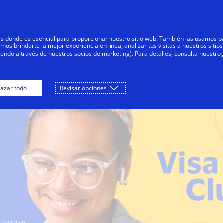
Saltar al contenido
s
Negocios
Innovadores
Tod
res donde es esencial para proporcionar nuestro sitio web. También las usamos p
s brindarte la mejor experiencia en línea, analizar tus visitas a nuestros sitios
yendo a través de nuestros socios de marketing). Para detalles, consulta nuestro
Viajes
Ofertas en Colombia
Cómo par
azar todo
Revisar opciones
uentres,