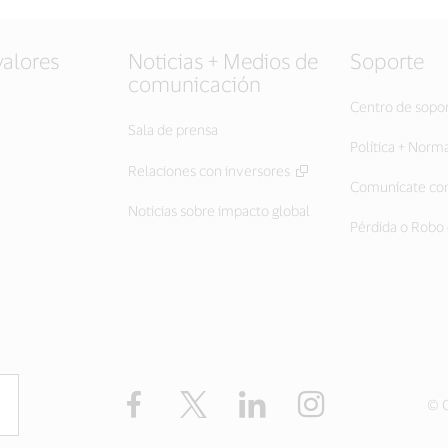
valores
Noticias + Medios de
Soporte
comunicación
Centro de sopo
Sala de prensa
Política + Norm
Relaciones con inversores
Comunícate con
Noticias sobre impacto global
Pérdida o Robo 
Facebook
Twitter
LinkedIn
Instagram
© C