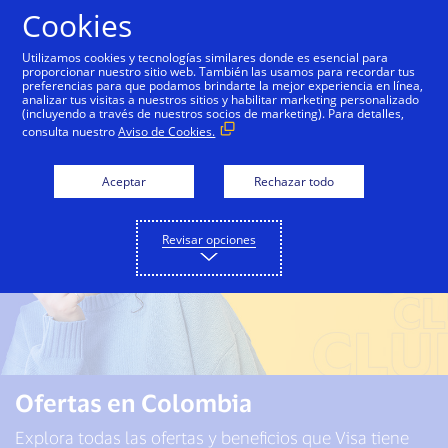
Saltar al contenido
Cookies
Utilizamos cookies y tecnologías similares donde es esencial para
proporcionar nuestro sitio web. También las usamos para recordar tus
preferencias para que podamos brindarte la mejor experiencia en línea,
Inicio
Viajes
Ofertas en Colombia
Cómo par
analizar tus visitas a nuestros sitios y habilitar marketing personalizado
(incluyendo a través de nuestros socios de marketing). Para detalles,
consulta nuestro
Aviso de Cookies.
Aceptar
Rechazar todo
Revisar opciones
Ofertas en Colombia
Explora todas las ofertas y beneficios que Visa tiene