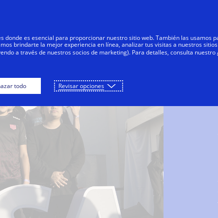
Saltar al contenido
s
Negocios
Innovadores
Tod
res donde es esencial para proporcionar nuestro sitio web. También las usamos p
s brindarte la mejor experiencia en línea, analizar tus visitas a nuestros sitios
yendo a través de nuestros socios de marketing). Para detalles, consulta nuestro
azar todo
Revisar opciones