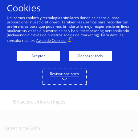
Saltar al contenido
Cookies
Utilizamos cookies y tecnologías similares donde es esencial para
proporcionar nuestro sitio web. También las usamos para recordar tus
preferencias para que podamos brindarte la mejor experiencia en línea,
Reportes de Industria
analizar tus visitas a nuestros sitios y habilitar marketing personalizado
(incluyendo a través de nuestros socios de marketing). Para detalles,
consulta nuestro
Aviso de Cookies.
Aceptar
Rechazar todo
Reporte de fraude online - América Latina
2017
Revisar opciones
12 Peak Season Tips to Help Manage
1
Payment Fraud
1
Enlaces a sitios en inglés
Acerca de Visa