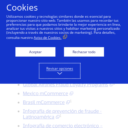
Saltar al contenido
Cookies
Utilizamos cookies y tecnologías similares donde es esencial para
proporcionar nuestro sitio web. También las usamos para recordar tus
preferencias para que podamos brindarte la mejor experiencia en línea,
analizar tus visitas a nuestros sitios y habilitar marketing personalizado
Infografías
(incluyendo a través de nuestros socios de marketing). Para detalles,
1
Peak Season Tips
consulta nuestro
Aviso de Cookies.
1
Most Frequent Fraud Attack
Aceptar
Rechazar todo
5 Top Peak Season Fraud Management
1
Tips
Revisar opciones
10 Biggest Concerns from LAC Airline
1
Executives
1
Global Airlines Fraud Loyalty Programs
Mexico mCommerce
1
Brasil mCommerce
Infografía de prevención de fraude -
1
Latinoamérica
Infografía de comercio electrónico –