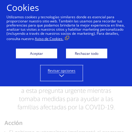
Saltar al contenido
Cookies
Utilizamos cookies y tecnologías similares donde es esencial para
proporcionar nuestro sitio web. También las usamos para recordar tus
preferencias para que podamos brindarte la mejor experiencia en línea,
Llegar a familias vulnerables
analizar tus visitas a nuestros sitios y habilitar marketing personalizado
(incluyendo a través de nuestros socios de marketing). Para detalles,
en Guatemala
consulta nuestro
Aviso de Cookies.
Cuando el tiempo es esencial, ¿cómo
Aceptar
Rechazar todo
pueden los gobiernos brindar ayuda
de manera efectiva a quienes más la
Revisar opciones
necesitan, incluidos los no
bancarizados? Guatemala se enfrentó
a esta pregunta urgente mientras
tomaba medidas para ayudar a las
familias afectadas por la COVID-19.
Acción