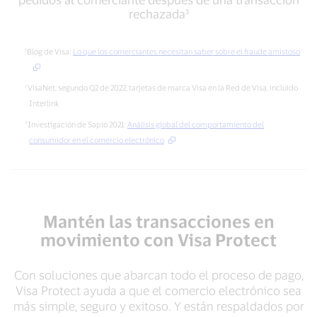
volverán
por
rechazada³
a
sus
realizar
siglas
pedidos
en
Blog de Visa:
Lo que los comerciantes necesitan saber sobre el fraude amistoso
al
inglés)
comerciante
frente
VisaNet, segundo Q2 de 2022, tarjetas de marca Visa en la Red de Visa, incluido
después
a
de
Interlink
transacciones
una
con
Investigación de Sapio 2021:
Análisis global del comportamiento del
transacción
presencia
consumidor en el comercio electrónico
rechazada³
física
de
tarjeta²
Mantén las transacciones en
movimiento con Visa Protect
Con soluciones que abarcan todo el proceso de pago,
Visa Protect ayuda a que el comercio electrónico sea
más simple, seguro y exitoso. Y están respaldados por