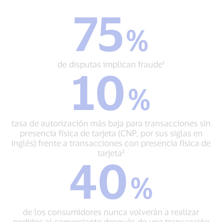
75
75
%
%
de
disputas
implican
de disputas implican fraude¹
10
fraude¹
10
%
%
tasa
de
autorización
tasa de autorización más baja para transacciones sin
más
presencia física de tarjeta (CNP, por sus siglas en
baja
inglés) frente a transacciones con presencia física de
para
tarjeta²
40
transacciones
40
sin
%
%
presencia
de
física
los
de
consumidores
tarjeta
de los consumidores nunca volverán a realizar
nunca
(CNP,
pedidos al comerciante después de una transacción