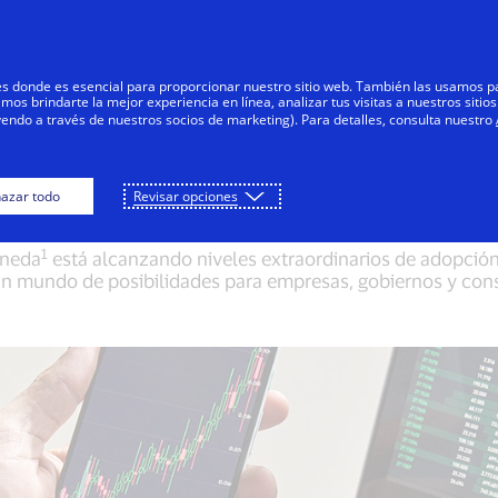
Saltar al contenido
s
Negocios
Innovadores
Tod
res donde es esencial para proporcionar nuestro sitio web. También las usamos p
s brindarte la mejor experiencia en línea, analizar tus visitas a nuestros sitios
yendo a través de nuestros socios de marketing). Para detalles, consulta nuestro
oportunidades de las
azar todo
Revisar opciones
1
oneda
está alcanzando niveles extraordinarios de adopción
un mundo de posibilidades para empresas, gobiernos y con