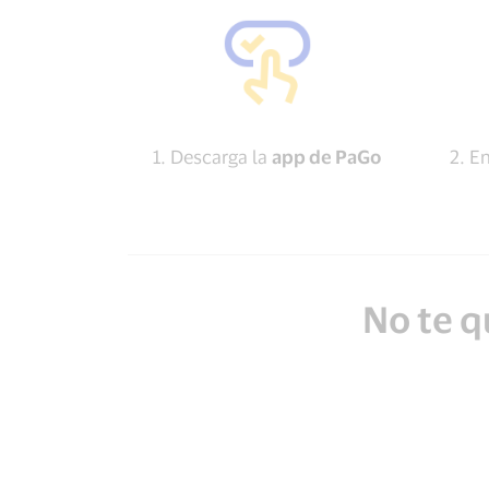
1. Descarga la
app de PaGo
2. En
No te q