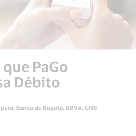
s que
PaGo
sa Débito
e para: Banco de Bogotá, BBVA, GNB
: