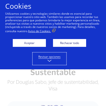
Saltar al contenido
Cookies
Utilizamos cookies y tecnologías similares donde es esencial para
proporcionar nuestro sitio web. También las usamos para recordar tus
preferencias para que podamos brindarte la mejor experiencia en línea,
analizar tus visitas a nuestros sitios y habilitar marketing personalizado
IMPACTO GLOBAL
(incluyendo a través de nuestros socios de marketing). Para detalles,
consulta nuestro
Aviso de Cookies.
Un Futuro Sustentable:
Aceptar
Rechazar todo
Visa se Compromete a
Lograr Emisiones Netas
Revisar opciones
Cero y un Comercio
Sustentable
Por Douglas Sabo, jefe de sustentabilidad,
Visa