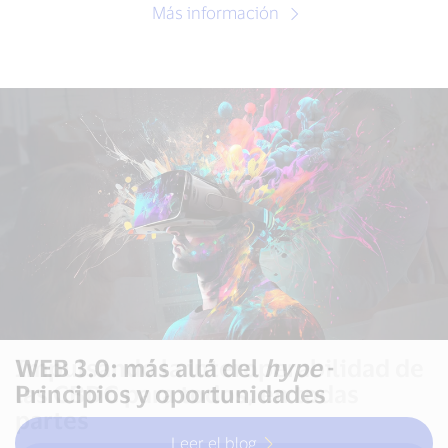
Más información
WEB 3.0: más allá del
Impulsando la interoperabilidad de
Las
fintechs
en América Latina: no
hype
-
Principios y oportunidades
las CBDC para todos, en todas
hay un modelo único para todas
partes
Leer el blog
Leer el blog