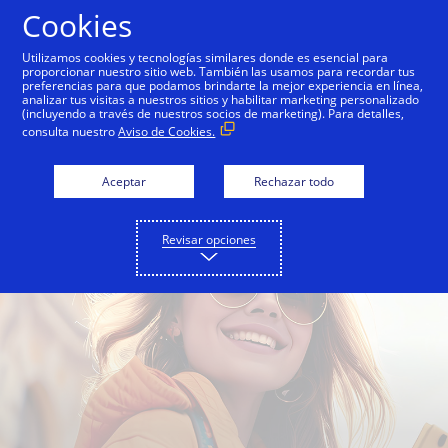
Saltar al contenido
Cookies
Utilizamos cookies y tecnologías similares donde es esencial para
proporcionar nuestro sitio web. También las usamos para recordar tus
preferencias para que podamos brindarte la mejor experiencia en línea,
LANDSCAPE
analizar tus visitas a nuestros sitios y habilitar marketing personalizado
(incluyendo a través de nuestros socios de marketing). Para detalles,
consulta nuestro
Aviso de Cookies.
La evolución de los pagos en América
Latina y el Caribe.
Aceptar
Rechazar todo
Revisar opciones