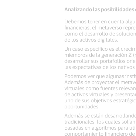
Analizando las posibilidades
Debemos tener en cuenta alguno
financieras, el metaverso repr
como el desarrollo de solucione
de los activos digitales.
Un caso específico es el creci
miembros de la generación Z (n
desarrollar sus portafolios or
las expectativas de los nativos 
Podemos ver que algunas instit
Además de proyectar el metave
virtuales como fuentes relevant
de activos virtuales y present
uno de sus objetivos estratégi
oportunidades.
Además se están desarrollando
tradicionales, los cuales solí
basadas en algoritmos para util
comportamiento financiero de