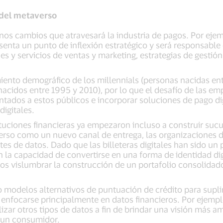
 del metaverso
s cambios que atravesará la industria de pagos. Por ejemp
esenta un punto de inflexión estratégico y será responsable
s y servicios de ventas y marketing, estrategias de gestión
miento demográfico de los millennials (personas nacidas en
acidos entre 1995 y 2010), por lo que el desafío de las emp
ientados a estos públicos e incorporar soluciones de pago 
digitales.
uciones financieras ya empezaron incluso a construir sucu
rso como un nuevo canal de entrega, las organizaciones d
es de datos. Dado que las billeteras digitales han sido un
an la capacidad de convertirse en una forma de identidad di
cos vislumbrar la construcción de un portafolio consolidado
 modelos alternativos de puntuación de crédito para supli
an enfocarse principalmente en datos financieros. Por ejemp
izar otros tipos de datos a fin de brindar una visión más am
 un consumidor.