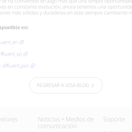
 se ha convertido en algo más que una simple oportunidad: 
es en constante evolución, ahora tenemos una oportunidad
aciones más sólidas y duraderas en este siempre cambiante 
isponible en:
fluent_en
ffluent_sp
-affluent_por
REGRESAR A VISA BLOG
valores
Noticias + Medios de
Soporte
comunicación