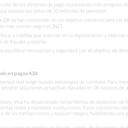
n uno de los sistemas de pago instantáneo más antiguos de l
 que expuso los datos de 10 millones de personas.
s QR se han convertido en un objetivo creciente para los es
elito más común según el INEI.
ica: a medida que avanzan en la digitalización y reducen el
s de fraudes y estafas.
n es equilibrar innovación y seguridad con el objetivo de det
aude en pagos A2A
tiempo real exige nuevas estrategias de combate. Para minim
n adoptar soluciones proactivas basadas en IA capaces de an
itales, Visa ha desarrollado herramientas de detección de 
tintas redes y múltiples instituciones. Estas soluciones id
de las transacciones y evalúan riesgos, habilitando una p
 soluciones de gestión de riesgos y toma de decisiones en 