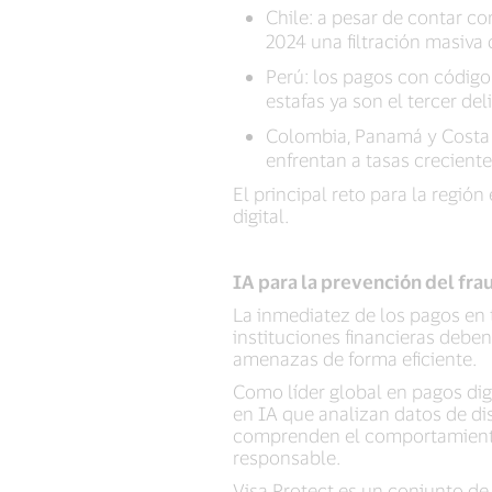
Chile: a pesar de contar co
2024 una filtración masiva
Perú: los pagos con código
estafas ya son el tercer d
Colombia, Panamá y Costa R
enfrentan a tasas creciente
El principal reto para la regió
digital.
IA para la prevención del fr
La inmediatez de los pagos en 
instituciones financieras debe
amenazas de forma eficiente.
Como líder global en pagos dig
en IA que analizan datos de dis
comprenden el comportamiento 
responsable.
Visa Protect es un conjunto de