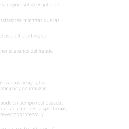
a región, sufrió en julio de
tafadores, mientras que las
 uso del efectivo, se
ener el avance del fraude
izar los riesgos, las
ticipar y neutralizar
fraude en tiempo real basadas
entifican patrones sospechosos,
revención integral y
tiempo real basadas en IA,