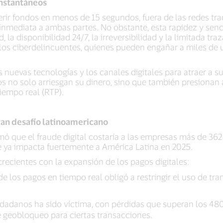
instantáneos
ir fondos en menos de 15 segundos, fuera de las redes trad
inmediata a ambas partes. No obstante, esta rapidez y sen
, la disponibilidad 24/7, la irreversibilidad y la limitada tr
 los ciberdelincuentes, quienes pueden engañar a miles de 
nuevas tecnologías y los canales digitales para atraer a su
s no solo arriesgan su dinero, sino que también presionan a
iempo real (RTP).
gran desafío latinoamericano
mó que el fraude digital costaría a las empresas más de 36
e ya impacta fuertemente a América Latina en 2025.
recientes con la expansión de los pagos digitales:
de los pagos en tiempo real obligó a restringir el uso de tr
iudadanos ha sido víctima, con pérdidas que superan los 480
 geobloqueo para ciertas transacciones.