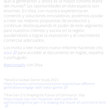
que la generación Z ahora es la mayor cohorte etaria
del mundo⁸, las oportunidades en este espacio son
enormes. En Visa, con nuestra experiencia en
comercio y soluciones innovadoras, podemos ayudar
a crear las mejores propuestas de productos y
continuar desbloqueando el poder de este segmento
para nuestros clientes y socios en la región,
ayudándoles a lograr la exposición y el crecimiento
comercial adecuados.
Los invito a leer nuestro nuevo informe haciendo clic
aquí
para acceder al documento en inglés, español
o portugués.
#genzready
con Visa
1
NewZoo Global Gamer Study 2023.
https://newzoo.com/resources/trend-reports/how-different-
generations-engage-with-video-games
2
How Gen Z is Shaping the Future of Commerce. Visa.
https://www.visa.com.tt/partner-with-us/info-for-
partners/blog/how-gen-z-is-shaping-the-future-of-commerce.html