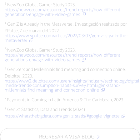
3
NewZoo Global Gamer Study 2023.
https://newzoo.com/resources/trend-reports/how-different-
generations-engage-with-video-games
⁴ Gen Z is Already in the Metaverse. Investigación realizada por
YPulse, 7 de marzo del 2022.
https://www.ypulse.com/article/2022/03/07/gen-z-is-ya-in-the-
metaverse/
5
NewZoo Global Gamer Study 2023.
https://newzoo.com/resources/trend-reports/how-different-
generations-engage-with-video-games
⁶ Gen Zers and Millennials find meaning and connection online.
Deloitte, 2023.
https://www2.deloitte.com/us/en/insights/industry/technology/digital
media-trends-consumption-habits-survey.html#gen-zsand-
millennials-find-meaning-and-connection-online
⁷ Payments in Gaming in Latin America & The Caribbean, 2023
⁸ Gen Z: Statistics, Data and Trends (2024)
https://whatsthebigdata.com/gen-z-statis/#google_vignette
REGRESAR A VISA BLOG