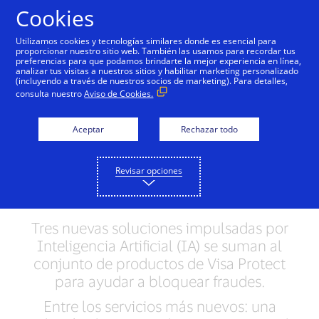
Saltar al contenido
Cookies
Utilizamos cookies y tecnologías similares donde es esencial para
proporcionar nuestro sitio web. También las usamos para recordar tus
preferencias para que podamos brindarte la mejor experiencia en línea,
El creciente negocio de
analizar tus visitas a nuestros sitios y habilitar marketing personalizado
(incluyendo a través de nuestros socios de marketing). Para detalles,
servicios de Visa
consulta nuestro
Aviso de Cookies.
incorpora nuevos
Aceptar
Rechazar todo
productos impulsados
por Inteligencia
Revisar opciones
Artificial
Tres nuevas soluciones impulsadas por
Inteligencia Artificial (IA) se suman al
conjunto de productos de Visa Protect
para ayudar a bloquear fraudes.
Entre los servicios más nuevos: una