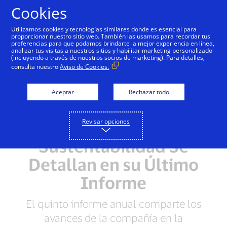
Saltar al contenido
Cookies
Utilizamos cookies y tecnologías similares donde es esencial para
proporcionar nuestro sitio web. También las usamos para recordar tus
preferencias para que podamos brindarte la mejor experiencia en línea,
analizar tus visitas a nuestros sitios y habilitar marketing personalizado
NOTAS DE PRENSA
(incluyendo a través de nuestros socios de marketing). Para detalles,
consulta nuestro
Aviso de Cookies.
El Liderazgo Global y los
Avances de Visa en
Aceptar
Rechazar todo
Responsabilidad
Revisar opciones
Corporativa y
Sustentabilidad Se
Detallan en su Último
Informe
El quinto informe anual comparte los
avances de la compañía en la