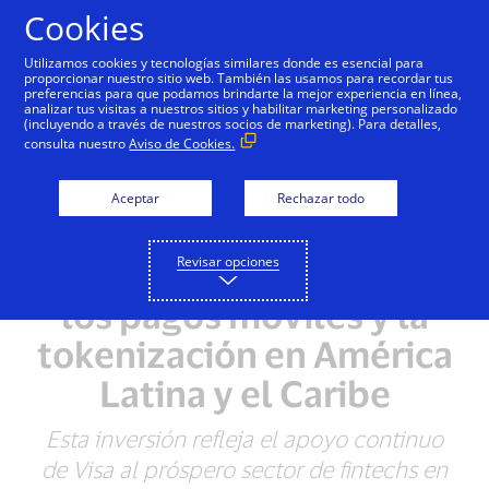
Saltar al contenido
Cookies
Utilizamos cookies y tecnologías similares donde es esencial para
proporcionar nuestro sitio web. También las usamos para recordar tus
preferencias para que podamos brindarte la mejor experiencia en línea,
analizar tus visitas a nuestros sitios y habilitar marketing personalizado
NOTAS DE PRENSA
(incluyendo a través de nuestros socios de marketing). Para detalles,
consulta nuestro
Aviso de Cookies.
Visa realiza inversión
estratégica en
Aceptar
Rechazar todo
YellowPepper para
Revisar opciones
acelerar la adopción de
los pagos móviles y la
tokenización en América
Latina y el Caribe
Esta inversión refleja el apoyo continuo
de Visa al próspero sector de fintechs en