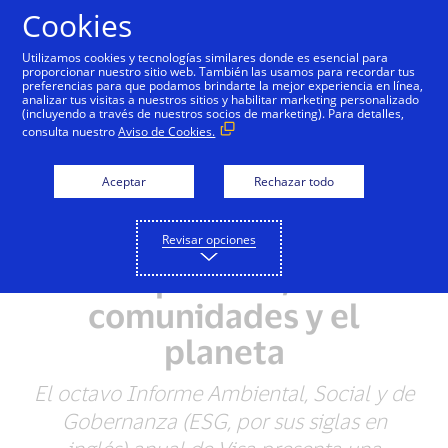
Saltar al contenido
Cookies
Utilizamos cookies y tecnologías similares donde es esencial para
proporcionar nuestro sitio web. También las usamos para recordar tus
preferencias para que podamos brindarte la mejor experiencia en línea,
El Informe Ambiental,
analizar tus visitas a nuestros sitios y habilitar marketing personalizado
(incluyendo a través de nuestros socios de marketing). Para detalles,
Social y de Gobernanza
consulta nuestro
Aviso de Cookies.
de Visa destaca los
Aceptar
Rechazar todo
avances en sus
compromisos con los
Revisar opciones
empleados, las
comunidades y el
planeta
El octavo Informe Ambiental, Social y de
Gobernanza (ESG, por sus siglas en