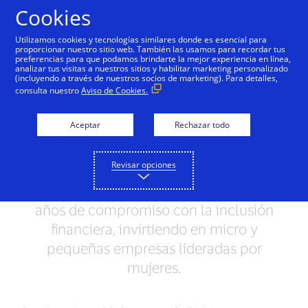
Saltar al contenido
Cookies
Utilizamos cookies y tecnologías similares donde es esencial para
proporcionar nuestro sitio web. También las usamos para recordar tus
preferencias para que podamos brindarte la mejor experiencia en línea,
La Fundación Visa ayuda
analizar tus visitas a nuestros sitios y habilitar marketing personalizado
(incluyendo a través de nuestros socios de marketing). Para detalles,
a prosperar a más de
consulta nuestro
Aviso de Cookies.
cuatro millones de
Aceptar
Rechazar todo
MyPEs
Revisar opciones
La Fundación Visa publica su primer
Informe de Impacto, el cual captura seis
años de compromiso con la inclusión
financiera, invirtiendo en micro y
pequeñas empresas lideradas por
mujeres.