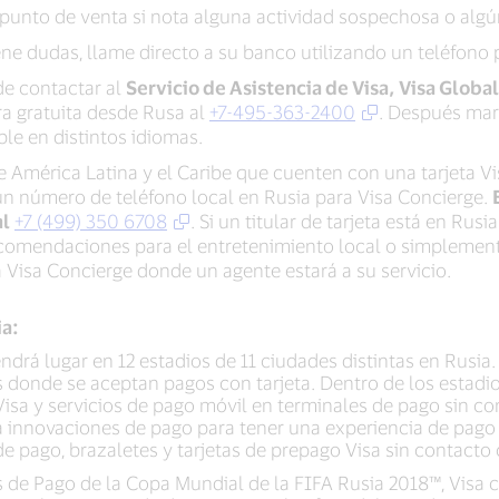
 punto de venta si nota alguna actividad sospechosa o algú
ene dudas, llame directo a su banco utilizando un teléfono 
de contactar al
Servicio de Asistencia de Visa,
Visa Globa
ra gratuita desde Rusa al
+7-495-363-2400
. Después ma
ible en distintos idiomas.
e América Latina y el Caribe que cuenten con una tarjeta Vi
 un número de teléfono local en Rusia para Visa Concierge.
al
+7 (499) 350 6708
. Si un titular de tarjeta está en Rus
ecomendaciones para el entretenimiento local o simplement
 Visa Concierge donde un agente estará a su servicio.
ia:
drá lugar en 12 estadios de 11 ciudades distintas en Rusia. 
s donde se aceptan pagos con tarjeta. Dentro de los estadi
Visa y servicios de pago móvil en terminales de pago sin co
a innovaciones de pago para tener una experiencia de pago rá
de pago, brazaletes y tarjetas de prepago Visa sin contac
 de Pago de la Copa Mundial de la FIFA Rusia 2018™, Visa ce