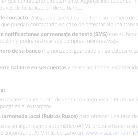
ner que contactarlo directamente. Algunas instituciones fin
 través de la aplicación de su banco.
de contacto.
Asegúrese que su banco tiene su número de te
a que puedan contactarlo en caso de detectar alguna tran
 de notificaciones por mensaje de texto (SMS)
con su banco
acción y podrá rastrear sus compras mientras viaja.
mero de su banco
memorizado, guardado en su celular o esc
ente balance en sus cuentas
y revise los límites establecid
ia:
en las terminales punto de venta con logo Visa o PLUS. Visa
 pagar en el extranjero.
 la moneda local (Rublos Rusos)
para obtener una tasa de
 Rusos en algún cajero automático (ATM), procure hacerlo en
de encontrar el ATM más cercano en:
www.visa.com/atm