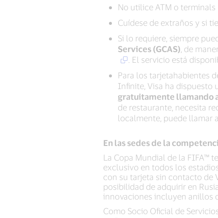
No utilice ATM o terminals
Cuídese de extraños y si ti
Si lo requiere, siempre pue
Services (GCAS)
, de mane
. El servicio está dispon
Para los tarjetahabientes d
Infinite, Visa ha dispuesto
gratuitamente llamando 
de restaurante, necesita r
localmente, puede llamar a
En las sedes de la competenc
La Copa Mundial de la FIFA™ ten
exclusivo en todos los estadio
con su tarjeta sin contacto de 
posibilidad de adquirir en Rusi
innovaciones incluyen anillos 
Como Socio Oficial de Servicios