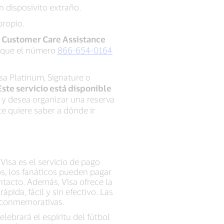
n disposivito extraño.
propio.
l Customer Care Assistance
rque el número
866-654-0164
sa Platinum, Signature o
Este servicio está disponible
ia y desea organizar una reserva
e quiere saber a dónde ir
Visa es el servicio de pago
os, los fanáticos pueden pagar
ntacto. Además, Visa ofrece la
pida, fácil y sin efectivo. Las
to conmemorativas.
lebrará el espíritu del fútbol