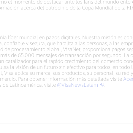
smo el momento de destacar ante los fans del mundo entero
formación acerca del patrocinio de la Copa Mundial de la F
añía líder mundial en pagos digitales. Nuestra misión es c
 confiable y segura, que habilita a las personas, a las emp
d de procesamiento global, VisaNet, proporciona pagos seg
más de 65,000 mensajes de transacción por segundo. La c
un catalizador para el rápido crecimiento del comercio co
ulsa la visión de un futuro sin efectivo para todos, en todo
l, Visa aplica su marca, sus productos, su personal, su red y
mercio. Para obtener información más detallada visite
Acer
s de Latinoamérica, visite
@VisaNewsLatam
.