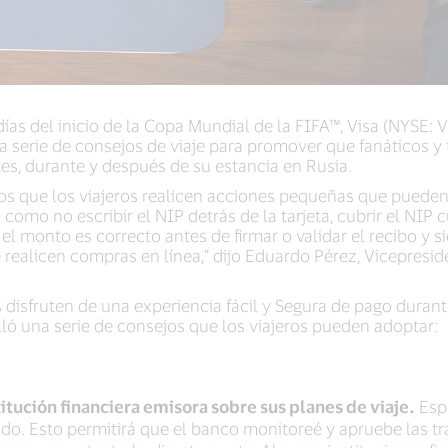
ías del inicio de la Copa Mundial de la FIFA™, Visa (NYSE: V)
a serie de consejos de viaje para promover que fanáticos y 
es, durante y después de su estancia en Rusia.
os que los viajeros realicen acciones pequeñas que puede
como no escribir el NIP detrás de la tarjeta, cubrir el NIP
l monto es correcto antes de firmar o validar el recibo y si
e realicen compras en línea,” dijo Eduardo Pérez, Vicepresid
s disfruten de una experiencia fácil y Segura de pago duran
lló una serie de consejos que los viajeros pueden adoptar:
titución financiera emisora sobre sus planes de viaje.
Espe
ndo. Esto permitirá que el banco monitoreé y apruebe las tr