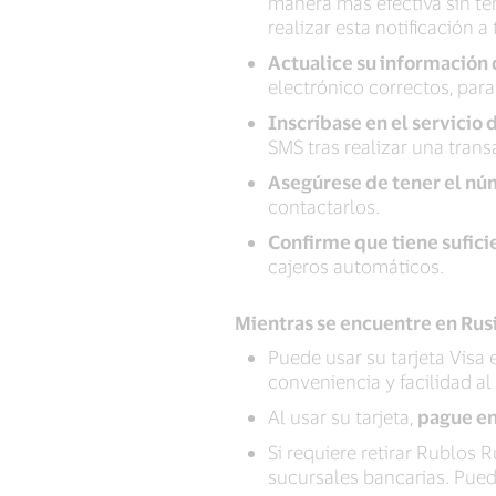
manera más efectiva sin te
realizar esta notificación a
Actualice su información 
electrónico correctos, par
Inscríbase en el servicio
SMS tras realizar una trans
Asegúrese de tener el nú
contactarlos.
Confirme que tiene sufici
cajeros automáticos.
Mientras se encuentre en Rus
Puede usar su tarjeta Visa 
conveniencia y facilidad al
Al usar su tarjeta,
pague en
Si requiere retirar Rublos
sucursales bancarias. Pue