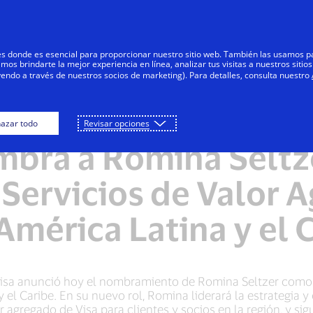
Saltar al contenido
s
Negocios
Innovadores
Tod
res donde es esencial para proporcionar nuestro sitio web. También las usamos p
s brindarte la mejor experiencia en línea, analizar tus visitas a nuestros sitios
yendo a través de nuestros socios de marketing). Para detalles, consulta nuestro
azar todo
Revisar opciones
NOTAS DE PRENSA
mbra a Romina Selt
e Servicios de Valor 
América Latina y el 
isa anunció hoy el nombramiento de Romina Seltzer como l
 el Caribe. En su nuevo rol, Romina liderará la estrategia 
r agregado de Visa para clientes y socios en la región, y s