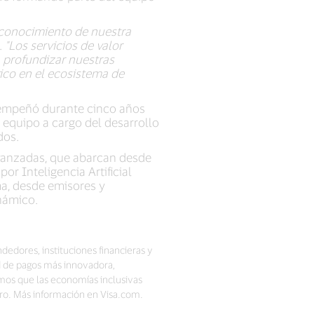
o conocimiento de nuestra
.
"Los servicios de valor
 profundizar nuestras
gico en el ecosistema de
esempeñó durante cinco años
 equipo a cargo del desarrollo
ados.
avanzadas, que abarcan desde
or Inteligencia Artificial
ma, desde emisores y
námico.
dedores, instituciones financieras y
d de pagos más innovadora,
mos que las economías inclusivas
ero. Más información en Visa.com.