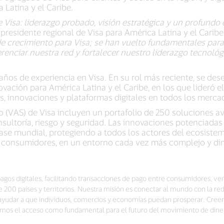
 Latina y el Caribe.
 Visa: liderazgo probado, visión estratégica y un profund
presidente regional de Visa para América Latina y el Caribe
e crecimiento para Visa; se han vuelto fundamentales para
ferenciar nuestra red y fortalecer nuestro liderazgo tecnoló
ños de experiencia en Visa. En su rol más reciente, se d
ación para América Latina y el Caribe, en los que lideró el
, innovaciones y plataformas digitales en todos los merc
o (VAS) de Visa incluyen un portafolio de 250 soluciones 
ultoría, riesgo y seguridad. Las innovaciones potenciadas p
ase mundial, protegiendo a todos los actores del ecosiste
 consumidores, en un entorno cada vez más complejo y di
pagos digitales, facilitando transacciones de pago entre consumidores, ven
00 países y territorios. Nuestra misión es conectar al mundo con la re
a ayudar a que individuos, comercios y economías puedan prosperar. Cree
vemos el acceso como fundamental para el futuro del movimiento de din