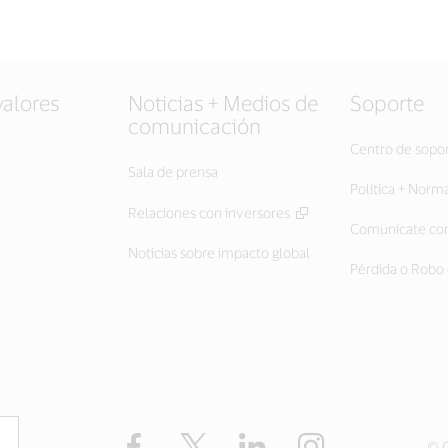
valores
Noticias + Medios de
Soporte
comunicación
Centro de sopo
Sala de prensa
Política + Norm
Relaciones con inversores
Comunícate con
Noticias sobre impacto global
Pérdida o Robo 
Facebook
Twitter
LinkedIn
Instagram
© C