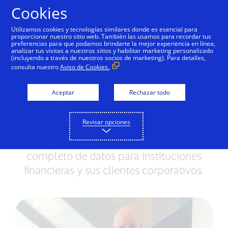
Saltar al contenido
Cookies
Utilizamos cookies y tecnologías similares donde es esencial para
proporcionar nuestro sitio web. También las usamos para recordar tus
preferencias para que podamos brindarte la mejor experiencia en línea,
analizar tus visitas a nuestros sitios y habilitar marketing personalizado
NOTAS DE PRENSA
(incluyendo a través de nuestros socios de marketing). Para detalles,
consulta nuestro
Aviso de Cookies.
Visa B2B Connect se
lanza mundialmente
Aceptar
Rechazar todo
La red de pagos transfronterizos de
Revisar opciones
negocio a negocio, primera en su tipo,
agiliza los pagos y brinda un conjunto
completo de datos para instituciones
financieras y sus clientes corporativos.