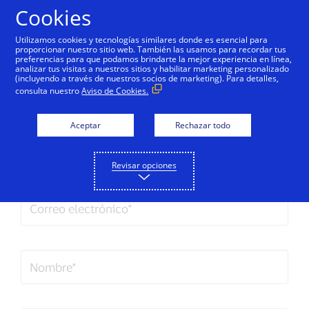
Saltar al contenido
Cookies
Utilizamos cookies y tecnologías similares donde es esencial para
proporcionar nuestro sitio web. También las usamos para recordar tus
preferencias para que podamos brindarte la mejor experiencia en línea,
analizar tus visitas a nuestros sitios y habilitar marketing personalizado
Habla con Nosotros Visa
(incluyendo a través de nuestros socios de marketing). Para detalles,
consulta nuestro
Aviso de Cookies.
Envía tu duda, queja o sugerencia. En
breve, nos pondremos en contacto
Aceptar
Rechazar todo
contigo.
Revisar opciones
Correo
electrónico*
Nombre*